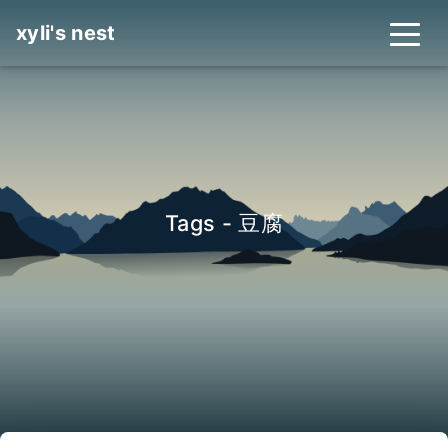
xyli's nest
Tags - 豆腐