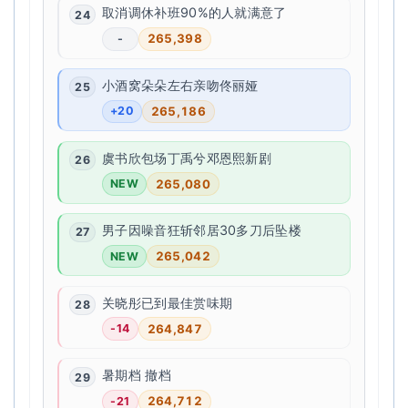
取消调休补班90%的人就满意了
265,398
-
小酒窝朵朵左右亲吻佟丽娅
265,186
+20
虞书欣包场丁禹兮邓恩熙新剧
265,080
NEW
男子因噪音狂斩邻居30多刀后坠楼
265,042
NEW
关晓彤已到最佳赏味期
264,847
-14
暑期档 撤档
264,712
-21