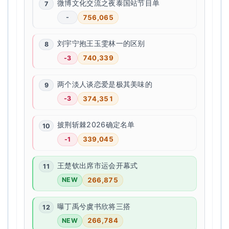
微博文化交流之夜泰国站节目单
756,065
-
刘宇宁抱王玉雯林一的区别
740,339
-3
两个淡人谈恋爱是极其美味的
374,351
-3
披荆斩棘2026确定名单
339,045
-1
王楚钦出席市运会开幕式
266,875
NEW
曝丁禹兮虞书欣将三搭
266,784
NEW