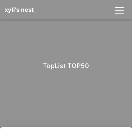
xyli's nest
TopList TOP50