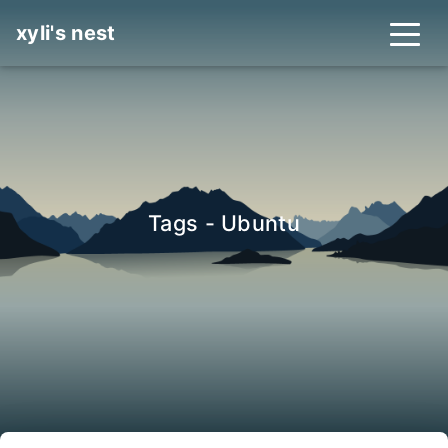
xyli's nest
Tags - Ubuntu