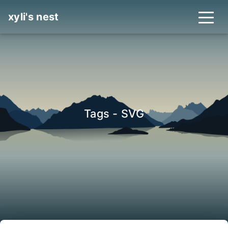
xyli's nest
Tags - SVG