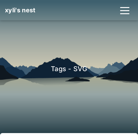
xyli's nest
Tags - SVG