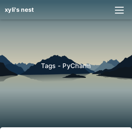
xyli's nest
Tags - PyCharm