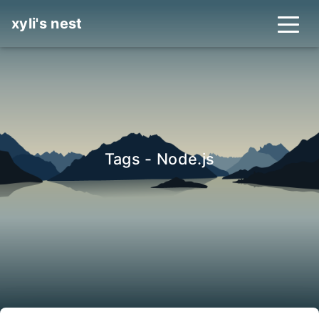
xyli's nest
Tags - Node.js