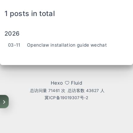
1 posts in total
2026
03-11
Openclaw installation guide wechat
Hexo
Fluid
总访问量
71461
次
总访客数
43627
人
冀ICP备19019307号-2
›