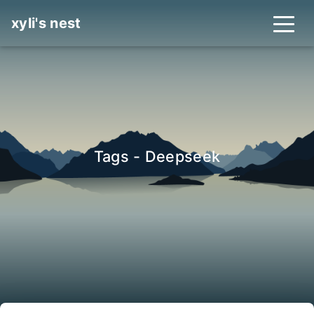
xyli's nest
Tags - Deepseek