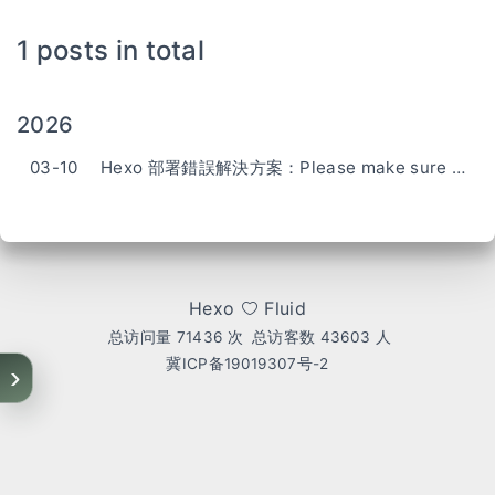
1 posts in total
2026
03-10
Hexo 部署錯誤解決方案：Please make sure you have the correct access rights and the repository exists
Hexo
Fluid
总访问量
71436
次
总访客数
43603
人
冀ICP备19019307号-2
›