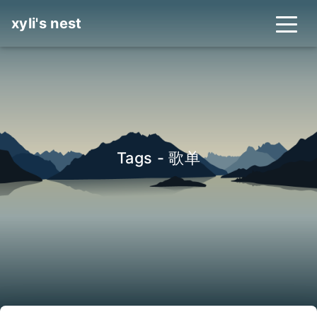
xyli's nest
Tags - 歌单