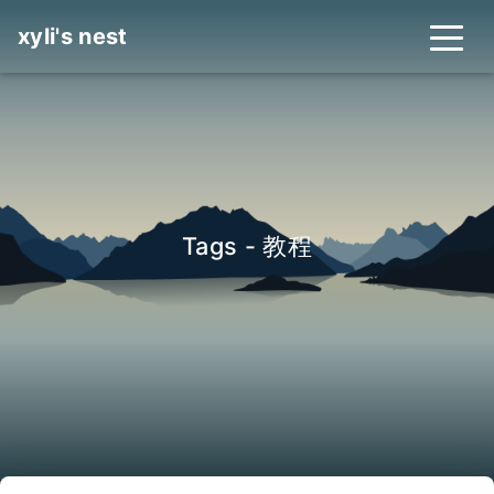
xyli's nest
Tags - 教程