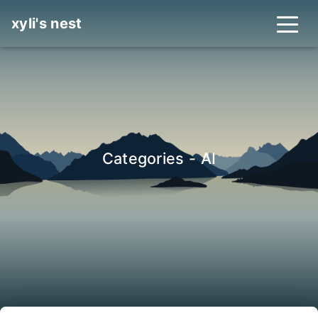
xyli's nest
Categories - AI