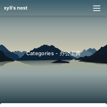
xyli's nest
Categories - 办公工具